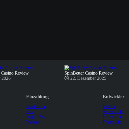
 Casino Review
SpinBetter Casino Review
r 2026
22. Dezember 2025
Einzahlung
Entwickler
Mastercard
Merkur
Visa
Novomatic
Apple Pay
Play'n Go
Paysafe
Pragmatic