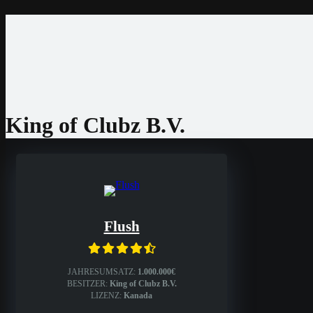
Home
Casinos
Bonis
Slots
Entw
News
King of Clubz B.V.
Flush
JAHRESUMSATZ:
1.000.000€
BESITZER:
King of Clubz B.V.
LIZENZ:
Kanada