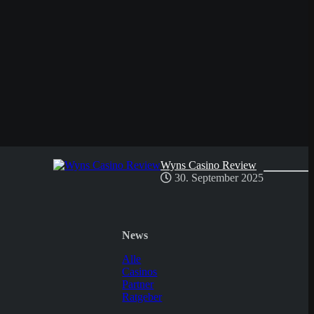
Wyns Casino Review
30. September 2025
News
Alle
Casinos
Partner
Ratgeber