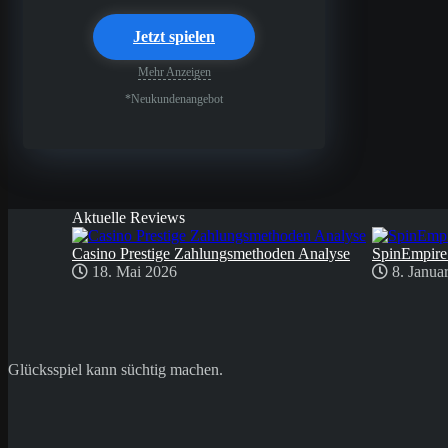
Jetzt spielen
Mehr Anzeigen
*Neukundenangebot
Aktuelle Reviews
Casino Prestige Zahlungsmethoden Analyse
SpinEmpire
18. Mai 2026
8. Janua
Glücksspiel kann süchtig machen.