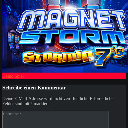
Demo Spiel
Schreibe einen Kommentar
Deine E-Mail-Adresse wird nicht veröffentlicht.
Erforderliche
Felder sind mit
*
markiert