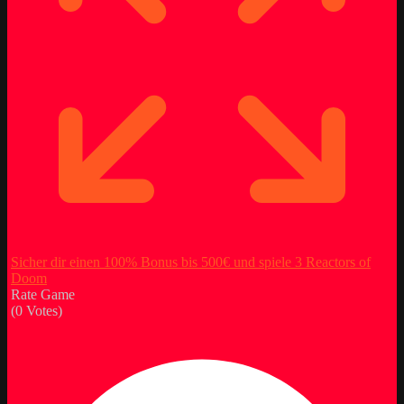
Sicher dir einen 100% Bonus bis 500€ und spiele 3 Reactors of
Doom
Rate Game
(
0
Votes)