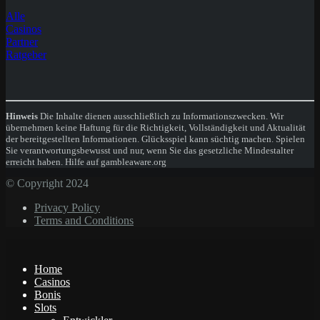
Alle
Casinos
Partner
Ratgeber
Hinweis
Die Inhalte dienen ausschließlich zu Informationszwecken. Wir
übernehmen keine Haftung für die Richtigkeit, Vollständigkeit und Aktualität
der bereitgestellten Informationen. Glücksspiel kann süchtig machen. Spielen
Sie verantwortungsbewusst und nur, wenn Sie das gesetzliche Mindestalter
erreicht haben. Hilfe auf gambleaware.org
© Copyright 2024
Privacy Policy
Terms and Conditions
Home
Casinos
Bonis
Slots