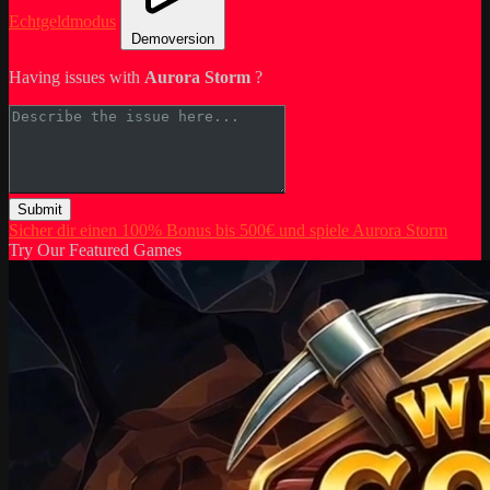
Echtgeldmodus
Demoversion
Having issues with
Aurora Storm
?
Submit
Sicher dir einen 100% Bonus bis 500€ und spiele Aurora Storm
Try Our Featured Games