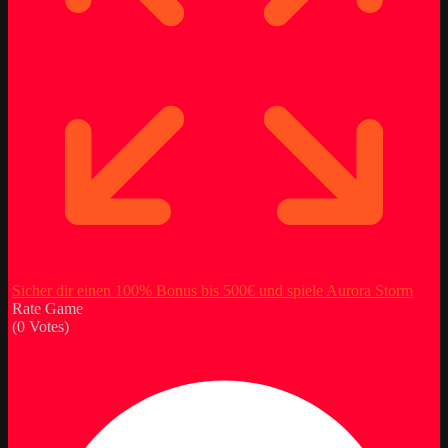
Sicher dir einen 100% Bonus bis 500€ und spiele Aurora Storm
Rate Game
(
0
Votes)