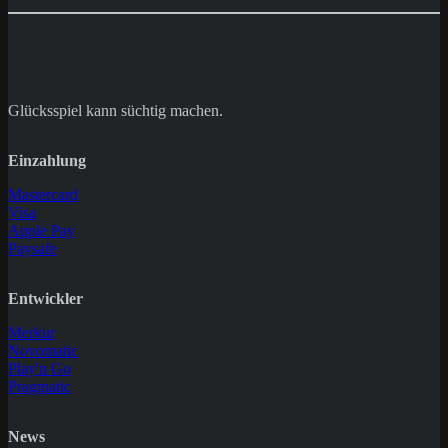
Glücksspiel kann süchtig machen.
Einzahlung
Mastercard
Visa
Apple Pay
Paysafe
Entwickler
Merkur
Novomatic
Play'n Go
Pragmatic
News