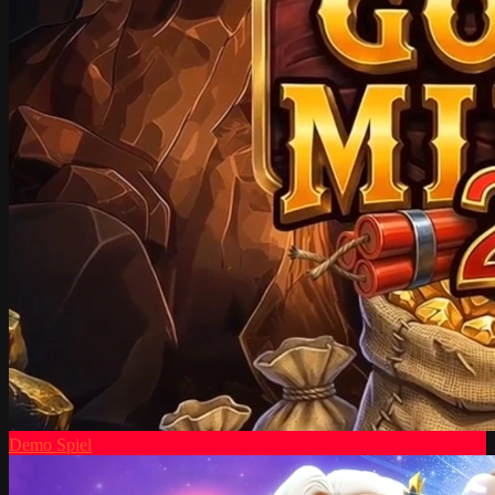
Demo Spiel