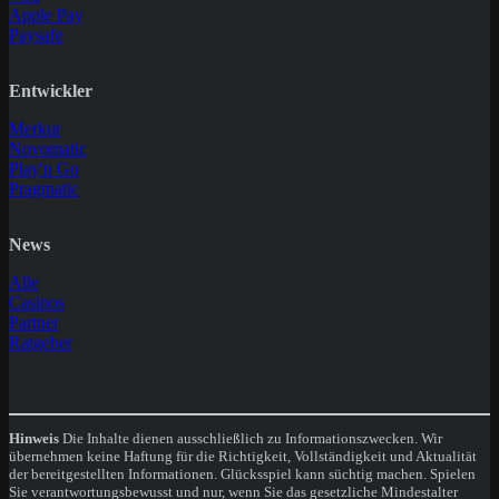
Apple Pay
Paysafe
Entwickler
Merkur
Novomatic
Play'n Go
Pragmatic
News
Alle
Casinos
Partner
Ratgeber
Hinweis
Die Inhalte dienen ausschließlich zu Informationszwecken. Wir
übernehmen keine Haftung für die Richtigkeit, Vollständigkeit und Aktualität
der bereitgestellten Informationen. Glücksspiel kann süchtig machen. Spielen
Sie verantwortungsbewusst und nur, wenn Sie das gesetzliche Mindestalter