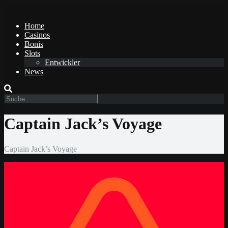
Home
Casinos
Bonis
Slots
Entwickler
News
Captain Jack’s Voyage
Captain Jack’s Voyage