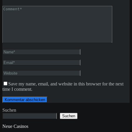
Save my name, email, and website in this browser for the next
time I comment.
Suchen
Suchen
Neue Casinos