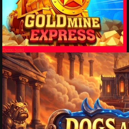
Demo Spiel