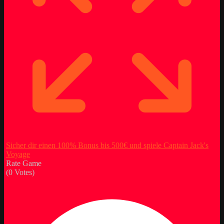
Sicher dir einen 100% Bonus bis 500€ und spiele Captain Jack's
Voyage
Rate Game
(
0
Votes)