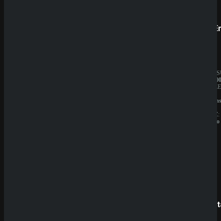
Prestige
SpinE
BESITZER:
JAHRES
Aurevia
10.000.0
IT
BESITZE
Group
GBL
LIZENZ:
Solution
Curacao
N.V.
LIZENZ:
Curacao
SpinBetter
Betist