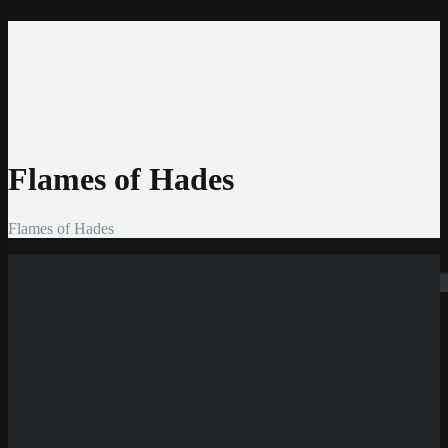
Home
Casinos
Bonis
Slots
Entwickler
News
Flames of Hades
Flames of Hades
Suchen
Neue Casinos