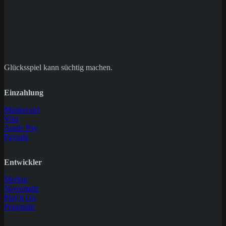
Glücksspiel kann süchtig machen.
Einzahlung
Mastercard
Visa
Apple Pay
Paysafe
Entwickler
Merkur
Novomatic
Play'n Go
Pragmatic