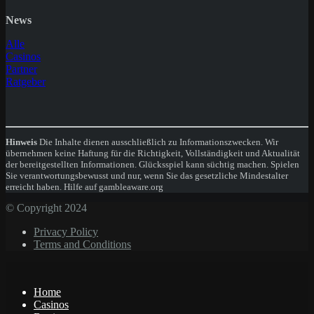
News
Alle
Casinos
Partner
Ratgeber
Hinweis
Die Inhalte dienen ausschließlich zu Informationszwecken. Wir
übernehmen keine Haftung für die Richtigkeit, Vollständigkeit und Aktualität
der bereitgestellten Informationen. Glücksspiel kann süchtig machen. Spielen
Sie verantwortungsbewusst und nur, wenn Sie das gesetzliche Mindestalter
erreicht haben. Hilfe auf gambleaware.org
© Copyright 2024
Privacy Policy
Terms and Conditions
Home
Casinos