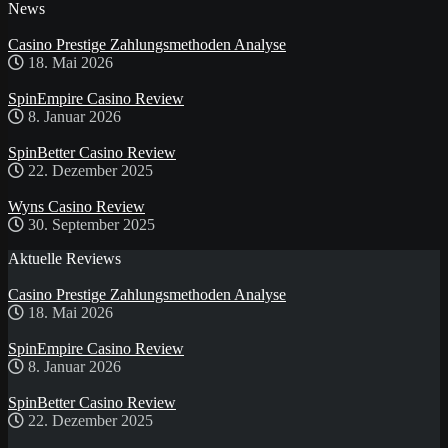
News
Casino Prestige Zahlungsmethoden Analyse
18. Mai 2026
SpinEmpire Casino Review
8. Januar 2026
SpinBetter Casino Review
22. Dezember 2025
Wyns Casino Review
30. September 2025
Aktuelle Reviews
Casino Prestige Zahlungsmethoden Analyse
18. Mai 2026
SpinEmpire Casino Review
8. Januar 2026
SpinBetter Casino Review
22. Dezember 2025