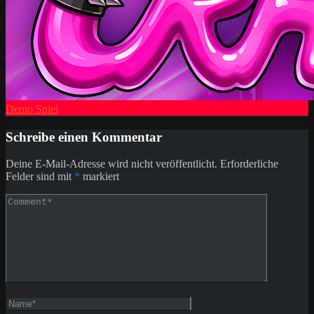
Demo Spiel
Schreibe einen Kommentar
Deine E-Mail-Adresse wird nicht veröffentlicht.
Erforderliche
Felder sind mit
*
markiert