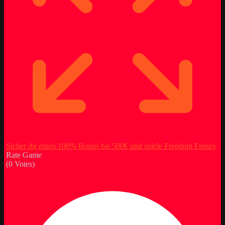
Sicher dir einen 100% Bonus bis 500€ und spiele Freedom Frenzy
Rate Game
(
0
Votes)