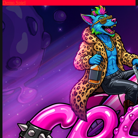
Demo Spiel