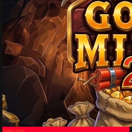
Demo Spiel