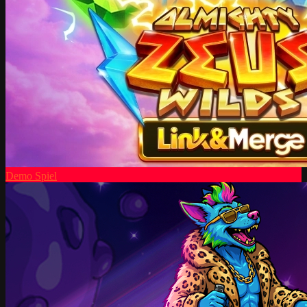
Demo Spiel