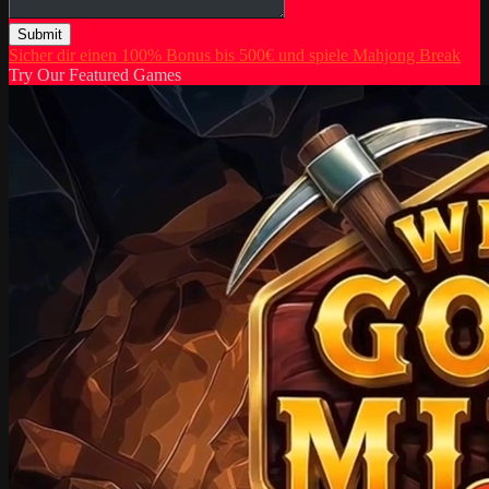
Submit
Sicher dir einen 100% Bonus bis 500€ und spiele Mahjong Break
Try Our Featured Games