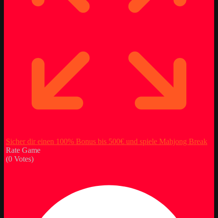
Sicher dir einen 100% Bonus bis 500€ und spiele Mahjong Break
Rate Game
(
0
Votes)