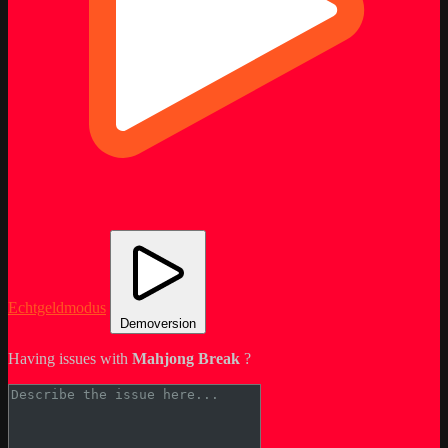
Echtgeldmodus
Demoversion
Having issues with
Mahjong Break
?