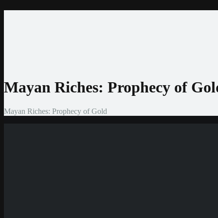
Home
Casinos
Bonis
Slots
Entw
News
Mayan Riches: Prophecy of Gol
Mayan Riches: Prophecy of Gold