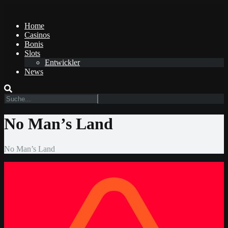
Home
Casinos
Bonis
Slots
Entwickler
News
No Man’s Land
No Man’s Land