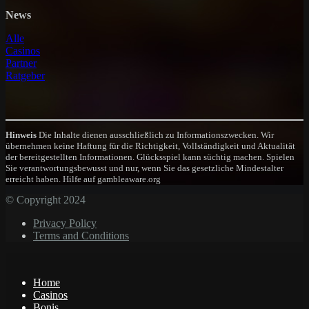
News
Alle
Casinos
Partner
Ratgeber
Hinweis
Die Inhalte dienen ausschließlich zu Informationszwecken. Wir
übernehmen keine Haftung für die Richtigkeit, Vollständigkeit und Aktualität
der bereitgestellten Informationen. Glücksspiel kann süchtig machen. Spielen
Sie verantwortungsbewusst und nur, wenn Sie das gesetzliche Mindestalter
erreicht haben. Hilfe auf gambleaware.org
© Copyright 2024
Privacy Policy
Terms and Conditions
Home
Casinos
Bonis