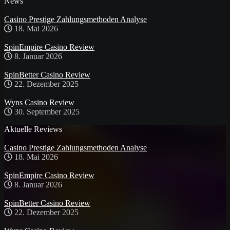
News
Casino Prestige Zahlungsmethoden Analyse
18. Mai 2026
SpinEmpire Casino Review
8. Januar 2026
SpinBetter Casino Review
22. Dezember 2025
Wyns Casino Review
30. September 2025
Aktuelle Reviews
Casino Prestige Zahlungsmethoden Analyse
18. Mai 2026
SpinEmpire Casino Review
8. Januar 2026
SpinBetter Casino Review
22. Dezember 2025