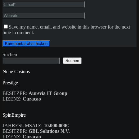
Save my name, email, and website in this browser for the next
time I comment.
Suchen
Suchen
Neue Casinos
Prestige
BESITZER:
Aurevia IT Group
LIZENZ:
Curacao
SpinEmpire
JAHRESUMSATZ:
10.000.000€
BESITZER:
GBL Solutions N.V.
LIZENZ:
Curacao