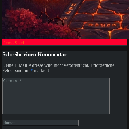
Demo Spiel
Schreibe einen Kommentar
Deine E-Mail-Adresse wird nicht veröffentlicht.
Erforderliche
Felder sind mit
*
markiert