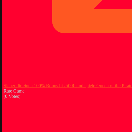
Sicher dir einen 100% Bonus bis 500€ und spiele Queen of the Pirat
Rate Game
(
0
Votes)