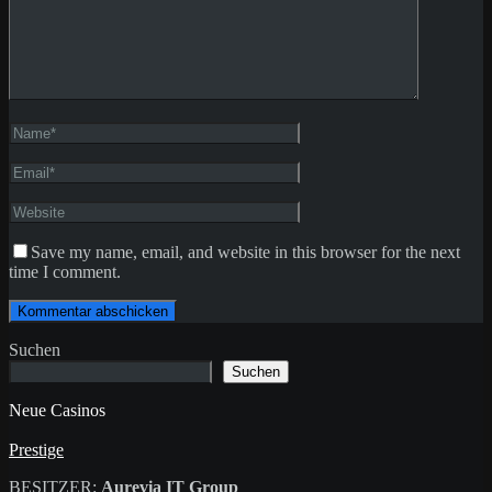
Save my name, email, and website in this browser for the next
time I comment.
Suchen
Suchen
Neue Casinos
Prestige
BESITZER:
Aurevia IT Group