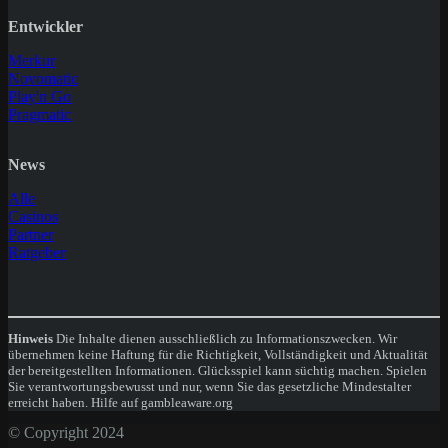
Entwickler
Merkur
Novomatic
Play'n Go
Pragmatic
News
Alle
Casinos
Partner
Ratgeber
Hinweis
Die Inhalte dienen ausschließlich zu Informationszwecken. Wir
übernehmen keine Haftung für die Richtigkeit, Vollständigkeit und Aktualität
der bereitgestellten Informationen. Glücksspiel kann süchtig machen. Spielen
Sie verantwortungsbewusst und nur, wenn Sie das gesetzliche Mindestalter
erreicht haben. Hilfe auf gambleaware.org
© Copyright 2024