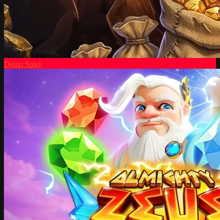
Demo Spiel