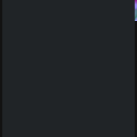
Neueste
Beiträge
Casino
Prestige
Zahlungs
methoden