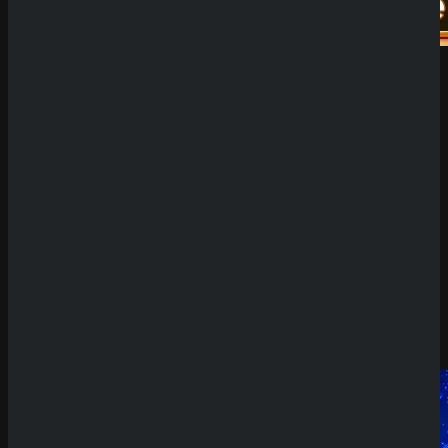
Demo Spiel
Demo Spiel