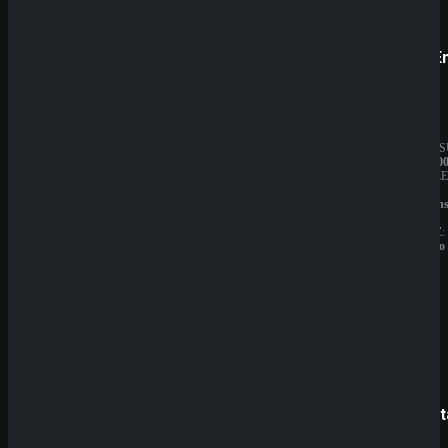
Prestige
SpinE
BESITZER:
JAHRES
Aurevia
10.000.0
IT
BESITZE
Group
GBL
LIZENZ:
Solution
Curacao
N.V.
LIZENZ:
Curacao
SpinBetter
Betist