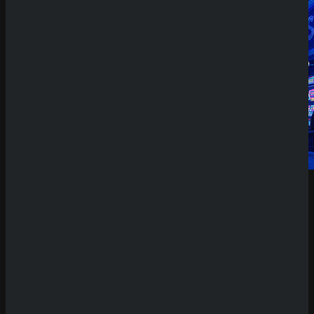
Demo Spiel
Schreibe einen Kommentar
Deine E-Mail-Adresse wird nicht veröffentlicht.
Erforderliche Felder sind mit
*
markiert