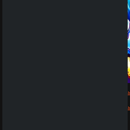
Review
Wyns
Casino
Review
QuickWin
Casino
Review
Neueste
Kommenta
Alex
zu
Dazard
rami
zu
CryptoRus
Jens
zu
CryptoRush
200% bis
zu 2.500€
Silizi
zu