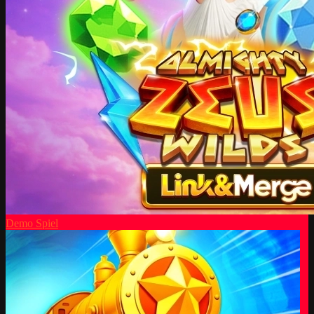
Demo Spiel