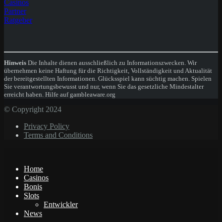
Casinos
Partner
Ratgeber
Hinweis
Die Inhalte dienen ausschließlich zu Informationszwecken. Wir
übernehmen keine Haftung für die Richtigkeit, Vollständigkeit und Aktualität
der bereitgestellten Informationen. Glücksspiel kann süchtig machen. Spielen
Sie verantwortungsbewusst und nur, wenn Sie das gesetzliche Mindestalter
erreicht haben. Hilfe auf gambleaware.org
© Copyright 2024
Privacy Policy
Terms and Conditions
Home
Casinos
Bonis
Slots
Entwickler
News