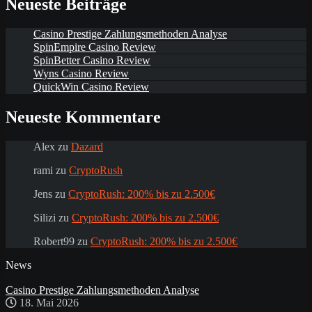
Neueste Beiträge
Casino Prestige Zahlungsmethoden Analyse
SpinEmpire Casino Review
SpinBetter Casino Review
Wyns Casino Review
QuickWin Casino Review
Neueste Kommentare
Alex
zu
Dazard
rami
zu
CryptoRush
Jens
zu
CryptoRush: 200% bis zu 2.500€
Silizi
zu
CryptoRush: 200% bis zu 2.500€
Robert99
zu
CryptoRush: 200% bis zu 2.500€
News
Casino Prestige Zahlungsmethoden Analyse
18. Mai 2026