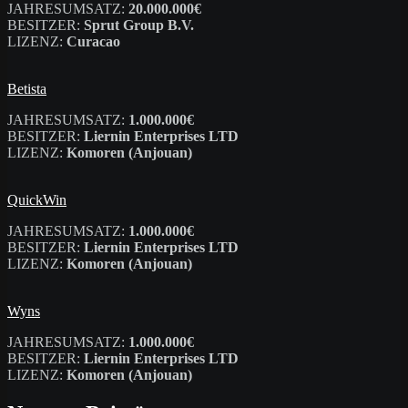
JAHRESUMSATZ:
20.000.000€
BESITZER:
Sprut Group B.V.
LIZENZ:
Curacao
Betista
JAHRESUMSATZ:
1.000.000€
BESITZER:
Liernin Enterprises LTD
LIZENZ:
Komoren (Anjouan)
QuickWin
JAHRESUMSATZ:
1.000.000€
BESITZER:
Liernin Enterprises LTD
LIZENZ:
Komoren (Anjouan)
Wyns
JAHRESUMSATZ:
1.000.000€
BESITZER:
Liernin Enterprises LTD
LIZENZ:
Komoren (Anjouan)