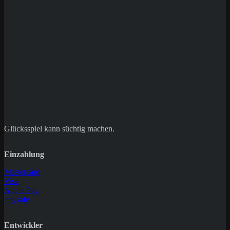
Save my name, email, and website in this
browser for the next time I comment.
Glücksspiel kann süchtig machen.
Einzahlung
Mastercard
Visa
Apple Pay
Paysafe
Entwickler