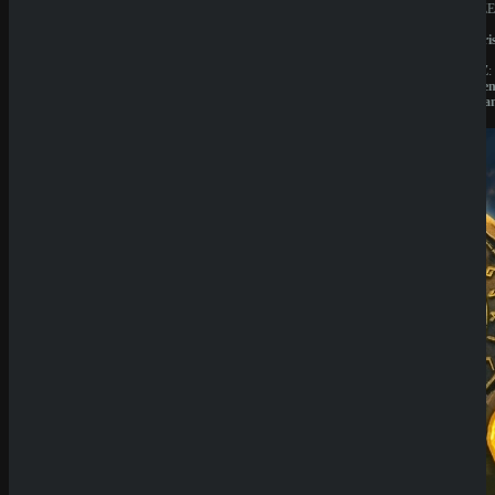
BESITZER:
BESITZE
Liernin
Liernin
Enterprises
Enterpri
LTD
LTD
LIZENZ:
LIZENZ:
Komoren
Komore
(Anjouan)
(Anjoua
Neueste
Beiträge
Casino
Prestige
Zahlungs
methoden
Analyse
SpinEmpir
e Casino
Review
SpinBetter
Casino