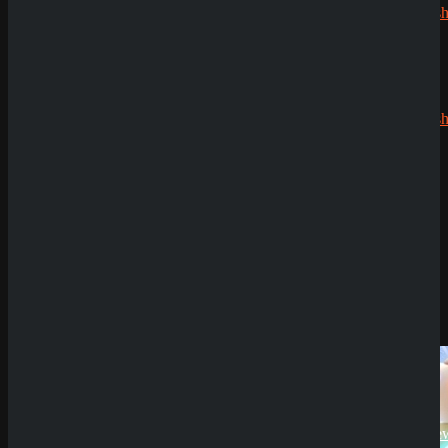
CryptoRush
200% bis
zu 2.500€
Robert99
zu
Echtgeldmodus
CryptoRush
Demoversion
200% bis
zu 2.500€
Having issues with
Thurisaz
?
News
Casino Prestige
Zahlungsmethoden
Analyse
Submit
18. Mai 2026
Sicher dir einen 100% Bonus bis 500€ und spiele
SpinEmpire Casino
Thurisaz
Review
Try Our Featured Games
8. Januar 2026
SpinBetter Casino
Review
22. Dezember
2025
Wyns Casino Revie