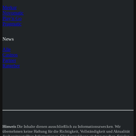
Merkur
Novomatic
Play'n Go
Pragmatic
News
Alle
Casinos
Partner
Ratgeber
Hinweis
Die Inhalte dienen ausschließlich zu Informationszwecken. Wir
übernehmen keine Haftung für die Richtigkeit, Vollständigkeit und Aktualität