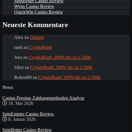
SpinBetter Casino Review
Wyns Casino Review
QuickWin Casino Review
Neueste Kommentare
Alex
zu
Dazard
rami
zu
CryptoRush
Jens
zu
CryptoRush: 200% bis zu 2.500€
Silizi
zu
CryptoRush: 200% bis zu 2.500€
Robert99
zu
CryptoRush: 200% bis zu 2.500€
News
Casino Prestige Zahlungsmethoden Analyse
18. Mai 2026
SpinEmpire Casino Review
8. Januar 2026
SpinBetter Casino Review