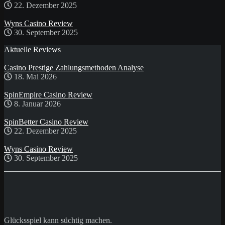
22. Dezember 2025
Wyns Casino Review
30. September 2025
Aktuelle Reviews
Casino Prestige Zahlungsmethoden Analyse
18. Mai 2026
SpinEmpire Casino Review
8. Januar 2026
SpinBetter Casino Review
22. Dezember 2025
Wyns Casino Review
30. September 2025
Glücksspiel kann süchtig machen.