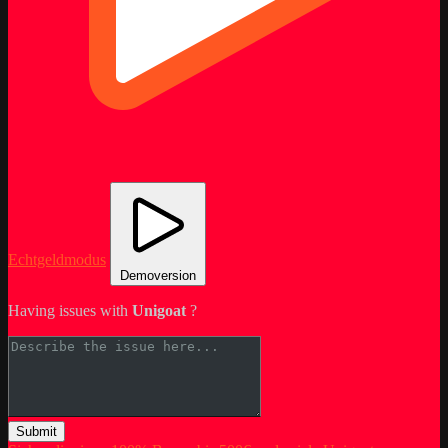
Echtgeldmodus
Demoversion
Having issues with
Unigoat
?
Submit