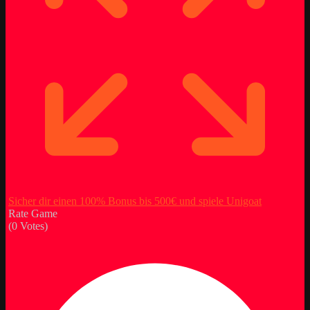
Sicher dir einen 100% Bonus bis 500€ und spiele Unigoat
Rate Game
(
0
Votes)