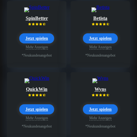
SpinBetter
Betista
Jetzt spielen
Jetzt spielen
Mehr Anzeigen
Mehr Anzeigen
*Neukundenangebot
*Neukundenangebot
QuickWin
Wyns
Jetzt spielen
Jetzt spielen
Mehr Anzeigen
Mehr Anzeigen
*Neukundenangebot
*Neukundenangebot