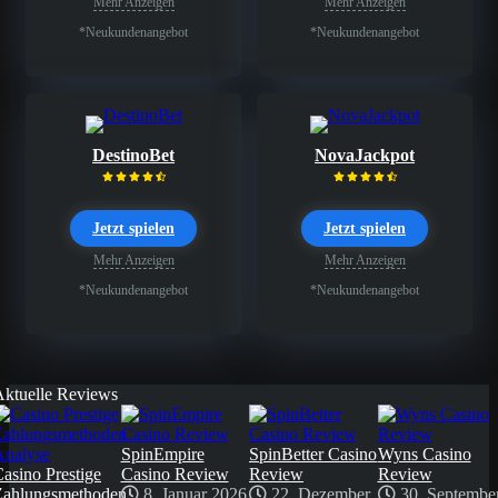
Mehr Anzeigen
Mehr Anzeigen
*Neukundenangebot
*Neukundenangebot
DestinoBet
NovaJackpot
Jetzt spielen
Jetzt spielen
Mehr Anzeigen
Mehr Anzeigen
*Neukundenangebot
*Neukundenangebot
Aktuelle Reviews
SpinEmpire
SpinBetter Casino
Wyns Casino
asino Prestige
Casino Review
Review
Review
Zahlungsmethoden
8. Januar 2026
22. Dezember
30. Septembe