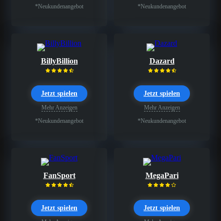
*Neukundenangebot
*Neukundenangebot
BillyBillion
Dazard
Jetzt spielen
Jetzt spielen
Mehr Anzeigen
Mehr Anzeigen
*Neukundenangebot
*Neukundenangebot
FanSport
MegaPari
Jetzt spielen
Jetzt spielen