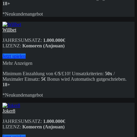
18+
*Neukundenangebot
Willbet
JAHRESUMSATZ:
1.000.000€
LIZENZ:
Komoren (Anjouan)
Jetzt spielen
Mehr Anzeigen
Minimum Einzahlung von €/$/£10! Umsatzkriterien:
50x
/
Maximaler Einsatz:
5€
Bonus wird Automatisch gutgeschrieben.
18+
*Neukundenangebot
Joker8
JAHRESUMSATZ:
1.000.000€
LIZENZ:
Komoren (Anjouan)