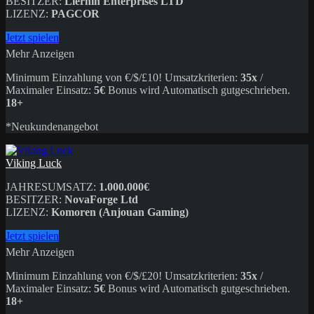
BESITZER:
Liernin Enterprises LTD
LIZENZ:
PAGCOR
Jetzt spielen
Mehr Anzeigen
Minimum Einzahlung von €/$/£10! Umsatzkriterien:
35x
/
Maximaler Einsatz:
5€
Bonus wird Automatisch gutgeschrieben.
18+
*Neukundenangebot
Viking Luck
JAHRESUMSATZ:
1.000.000€
BESITZER:
NovaForge Ltd
LIZENZ:
Komoren (Anjouan Gaming)
Jetzt spielen
Mehr Anzeigen
Minimum Einzahlung von €/$/£20! Umsatzkriterien:
35x
/
Maximaler Einsatz:
5€
Bonus wird Automatisch gutgeschrieben.
18+