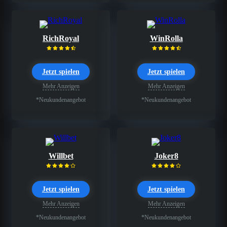
RichRoyal
WinRolla
Jetzt spielen
Jetzt spielen
Mehr Anzeigen
Mehr Anzeigen
*Neukundenangebot
*Neukundenangebot
Willbet
Joker8
Jetzt spielen
Jetzt spielen
Mehr Anzeigen
Mehr Anzeigen
*Neukundenangebot
*Neukundenangebot