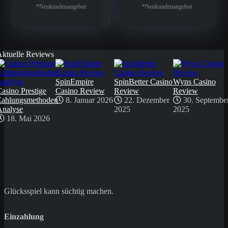
*Neukundenangebot
*Neukundenangebot
Aktuelle Reviews
SpinEmpire
SpinBetter Casino
Wyns Casino
asino Prestige
Casino Review
Review
Review
Zahlungsmethoden
8. Januar 2026
22. Dezember
30. Septembe
Analyse
2025
2025
18. Mai 2026
Glücksspiel kann süchtig machen.
Einzahlung