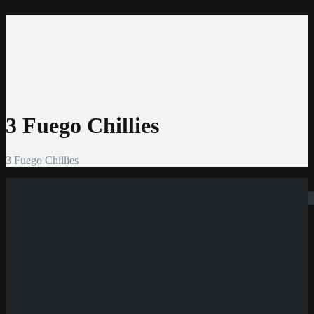
Home
Casinos
Bonis
Slots
Entwickler
News
3 Fuego Chillies
3 Fuego Chillies
Suchen
Neue Casinos