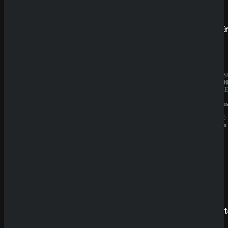
Prestige
SpinE
BESITZER:
JAHRES
Aurevia
10.000.0
IT
BESITZE
Group
GBL
LIZENZ:
Solution
Curacao
N.V.
LIZENZ:
Curacao
SpinBetter
Betist