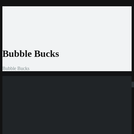
Home
Casinos
Bonis
Slots
Entwickler
News
Bubble Bucks
Bubble Bucks
Suchen
Neue Casinos