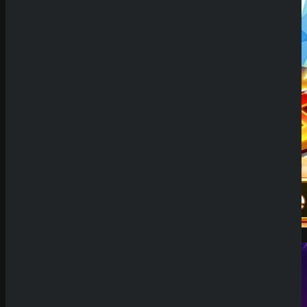
Demo Spiel