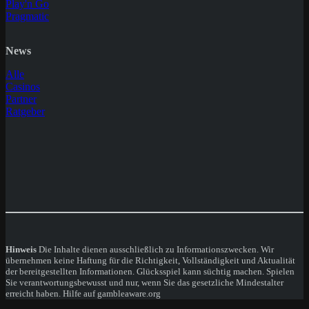
Play'n Go
Pragmatic
News
Alle
Casinos
Partner
Ratgeber
Hinweis
Die Inhalte dienen ausschließlich zu Informationszwecken. Wir
übernehmen keine Haftung für die Richtigkeit, Vollständigkeit und Aktualität
der bereitgestellten Informationen. Glücksspiel kann süchtig machen. Spielen
Sie verantwortungsbewusst und nur, wenn Sie das gesetzliche Mindestalter
erreicht haben. Hilfe auf gambleaware.org