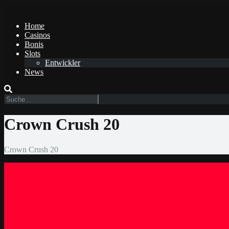
Home
Casinos
Bonis
Slots
Entwickler
News
Crown Crush 20
Crown Crush 20