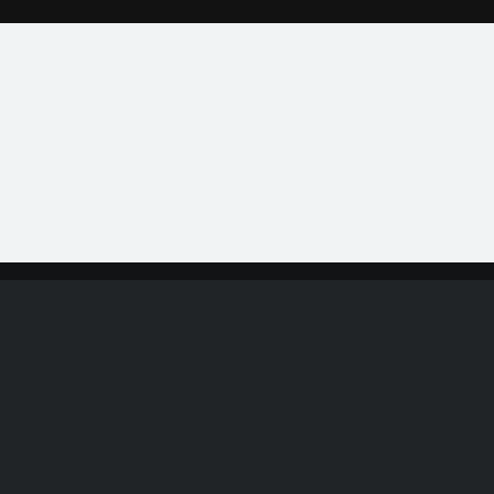
ickler