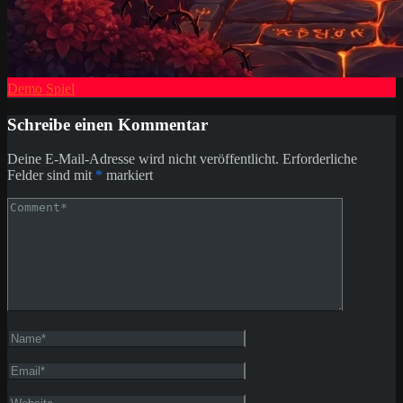
Demo Spiel
Schreibe einen Kommentar
Deine E-Mail-Adresse wird nicht veröffentlicht.
Erforderliche
Felder sind mit
*
markiert