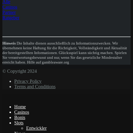
Alle
Casinos
Partner
Ratgeber
Hinweis
Die Inhalte dienen ausschließlich zu Informationszwecken. Wir
übernehmen keine Haftung für die Richtigkeit, Vollständigkeit und Aktualität
der bereitgestellten Informationen. Glücksspiel kann süchtig machen. Spielen
Sie verantwortungsbewusst und nur, wenn Sie das gesetzliche Mindestalter
erreicht haben. Hilfe auf gambleaware.org
© Copyright 2024
Privacy Policy
Terms and Conditions
Home
Casinos
Bonis
Slots
Entwickler