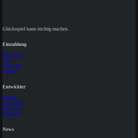
Glücksspiel kann süchtig machen.
Einzahlung
Mastercard
Visa
Apple Pay
Paysafe
Entwickler
Merkur
Novomatic
Play'n Go
Pragmatic
News