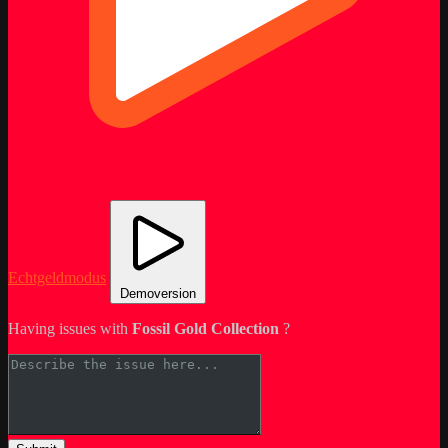
Echtgeldmodus
Demoversion
Having issues with
Fossil Gold Collection
?