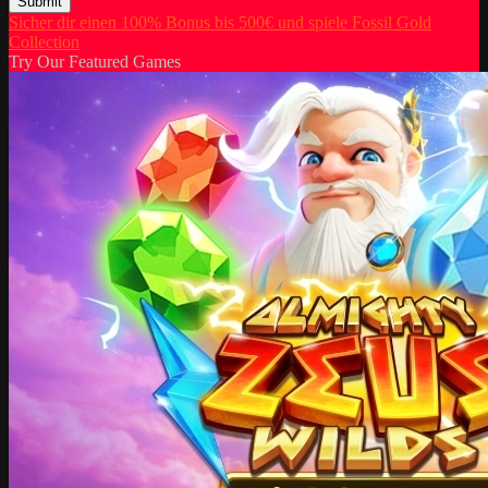
Submit
Sicher dir einen 100% Bonus bis 500€ und spiele Fossil Gold
Collection
Try Our Featured Games