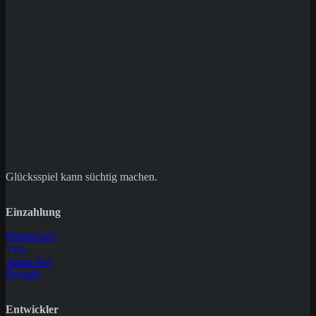
Save my name, email, and website in this
browser for the next time I comment.
Glücksspiel kann süchtig machen.
Einzahlung
Mastercard
Visa
Apple Pay
Paysafe
Entwickler