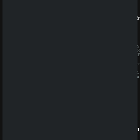
Prestige
SpinE
BESITZER:
JAHRES
Aurevia
10.000.0
IT
BESITZE
Group
GBL
LIZENZ:
Solution
Curacao
N.V.
LIZENZ:
Curacao
SpinBetter
Betist