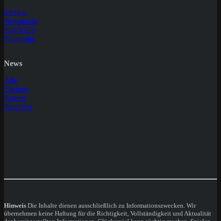
Merkur
Novomatic
Play'n Go
Pragmatic
News
Alle
Casinos
Partner
Ratgeber
Hinweis
Die Inhalte dienen ausschließlich zu Informationszwecken. Wir
übernehmen keine Haftung für die Richtigkeit, Vollständigkeit und Aktualität