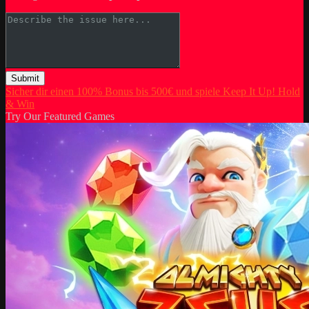
Submit
Sicher dir einen 100% Bonus bis 500€ und spiele Keep It Up! Hold
& Win
Try Our Featured Games