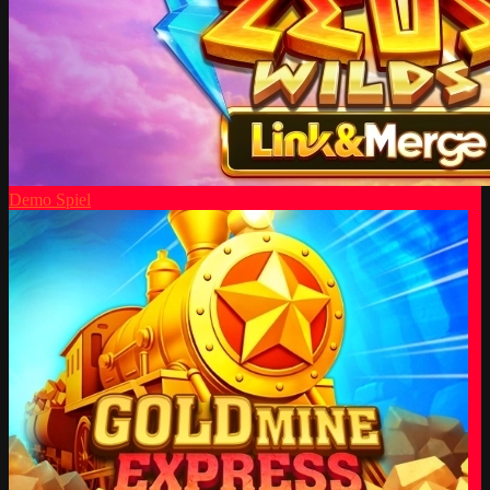
Demo Spiel