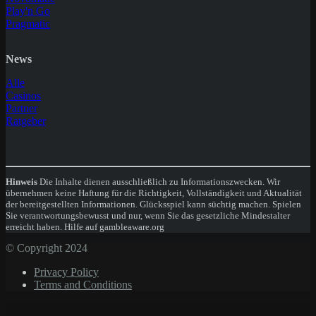
Play'n Go
Pragmatic
News
Alle
Casinos
Partner
Ratgeber
Hinweis
Die Inhalte dienen ausschließlich zu Informationszwecken. Wir
übernehmen keine Haftung für die Richtigkeit, Vollständigkeit und Aktualität
der bereitgestellten Informationen. Glücksspiel kann süchtig machen. Spielen
Sie verantwortungsbewusst und nur, wenn Sie das gesetzliche Mindestalter
erreicht haben. Hilfe auf gambleaware.org
© Copyright 2024
Privacy Policy
Terms and Conditions