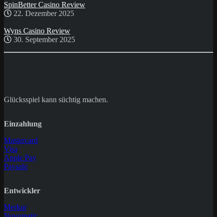
SpinBetter Casino Review
22. Dezember 2025
Wyns Casino Review
30. September 2025
Glücksspiel kann süchtig machen.
Einzahlung
Mastercard
Visa
Apple Pay
Paysafe
Entwickler
Merkur
Novomatic