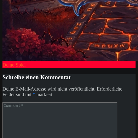
Demo Spiel
Schreibe einen Kommentar
Deine E-Mail-Adresse wird nicht veröffentlicht.
Erforderliche
Felder sind mit
*
markiert