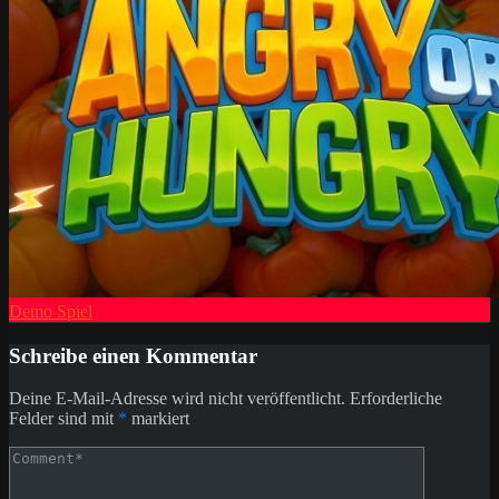
Demo Spiel
Schreibe einen Kommentar
Deine E-Mail-Adresse wird nicht veröffentlicht.
Erforderliche
Felder sind mit
*
markiert