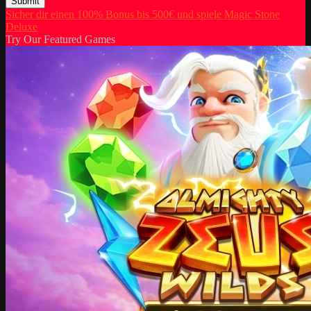
Submit
Sicher dir einen 100% Bonus bis 500€ und spiele Magic Stone
Deluxe
Try Our Featured Games