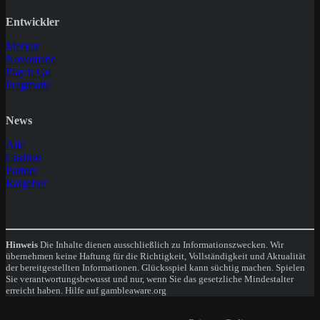
Entwickler
Merkur
Novomatic
Play'n Go
Pragmatic
News
Alle
Casinos
Partner
Ratgeber
Hinweis
Die Inhalte dienen ausschließlich zu Informationszwecken. Wir
übernehmen keine Haftung für die Richtigkeit, Vollständigkeit und Aktualität
der bereitgestellten Informationen. Glücksspiel kann süchtig machen. Spielen
Sie verantwortungsbewusst und nur, wenn Sie das gesetzliche Mindestalter
erreicht haben. Hilfe auf gambleaware.org
© Copyright 2024