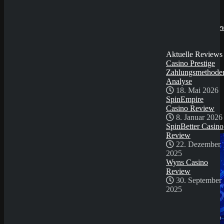
Review
22. Dezember
2025
Wyns Casino Revie
30. September
2025
Aktuelle Reviews
Casino Prestige
Zahlungsmethode
Analyse
18. Mai 2026
SpinEmpire
Casino Review
8. Januar 2026
SpinBetter Casino
Demo Spiel
Review
22. Dezember
2025
Wyns Casino
Review
30. September
2025