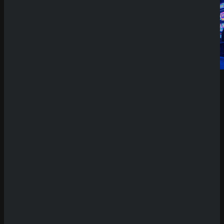
Demo Spiel
Schreibe einen Kommentar
Deine E-Mail-Adresse wird nicht
veröffentlicht.
Erforderliche Felder sind mit
*
markiert