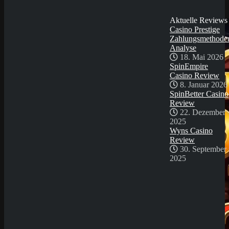
30. September
Pinata Festival Football Cup
2025
Try Our Featured Games
Aktuelle Reviews
Casino Prestige
Zahlungsmethode
Analyse
18. Mai 2026
SpinEmpire
Casino Review
8. Januar 2026
SpinBetter Casino
Review
22. Dezember
2025
Wyns Casino
Review
30. September
2025