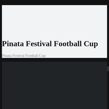
Home
Casinos
Bonis
Slots
Entwickler
News
Pinata Festival Football Cup
Pinata Festival Football Cup
Suchen
Neue Casinos