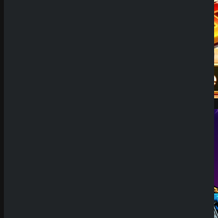
Demo Spiel