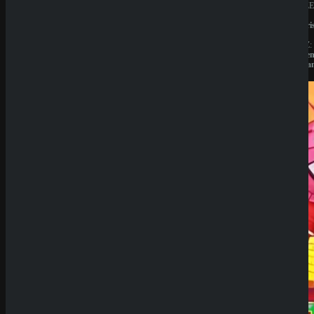
BESITZER:
BESITZE
Liernin
Liernin
Enterprises
Enterpri
LTD
LTD
LIZENZ:
LIZENZ:
Komoren
Komore
(Anjouan)
(Anjoua
Neueste
Beiträge
Casino
Prestige
Zahlungs
methoden
Analyse
SpinEmpir
e Casino
Review
SpinBetter
Casino