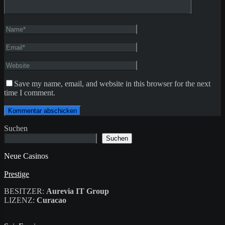
Save my name, email, and website in this browser for the next
time I comment.
Suchen
Suchen
Neue Casinos
Prestige
BESITZER:
Aurevia IT Group
LIZENZ:
Curacao