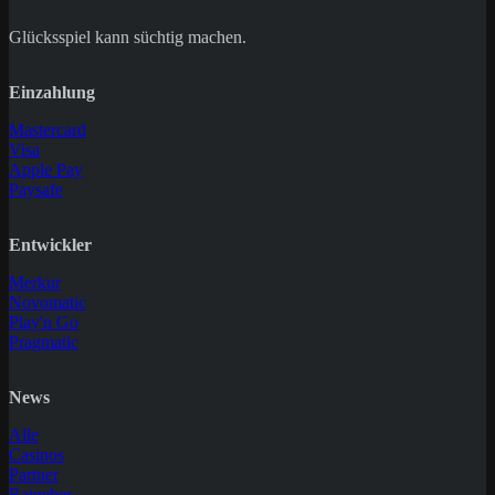
Glücksspiel kann süchtig machen.
Einzahlung
Mastercard
Visa
Apple Pay
Paysafe
Entwickler
Merkur
Novomatic
Play'n Go
Pragmatic
News
Alle
Casinos
Partner
Ratgeber