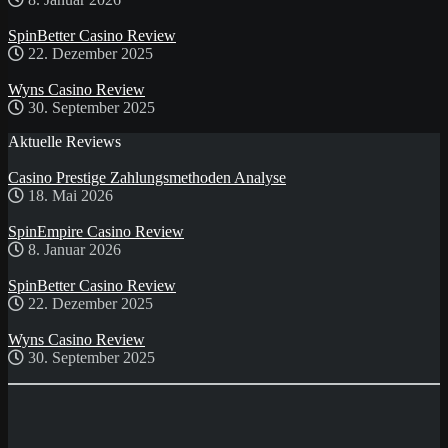
SpinBetter Casino Review
22. Dezember 2025
Wyns Casino Review
30. September 2025
Aktuelle Reviews
Casino Prestige Zahlungsmethoden Analyse
18. Mai 2026
SpinEmpire Casino Review
8. Januar 2026
SpinBetter Casino Review
22. Dezember 2025
Wyns Casino Review
30. September 2025