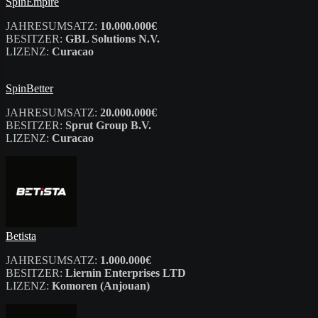
SpinEmpire
JAHRESUMSATZ:
10.000.000€
BESITZER:
GBL Solutions N.V.
LIZENZ:
Curacao
SpinBetter
JAHRESUMSATZ:
20.000.000€
BESITZER:
Sprut Group B.V.
LIZENZ:
Curacao
Betista
JAHRESUMSATZ:
1.000.000€
BESITZER:
Liernin Enterprises LTD
LIZENZ:
Komoren (Anjouan)