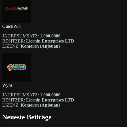
QuickWin
JAHRESUMSATZ:
1.000.000€
BESITZER:
Liernin Enterprises LTD
LIZENZ:
Komoren (Anjouan)
Wyns
JAHRESUMSATZ:
1.000.000€
BESITZER:
Liernin Enterprises LTD
LIZENZ:
Komoren (Anjouan)
Neueste Beiträge