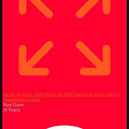
Sicher dir einen 100% Bonus bis 500€ und spiele R10 Crash by
Ronaldinho Gaucho
Rate Game
(
0
Votes)