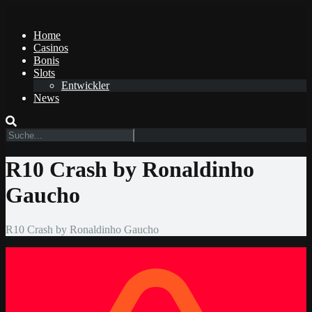
Home
Casinos
Bonis
Slots
Entwickler
News
R10 Crash by Ronaldinho
Gaucho
R10 Crash by Ronaldinho Gaucho