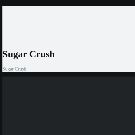
Home
Casinos
Bonis
Slots
Entw
News
Sugar Crush
Sugar Crush