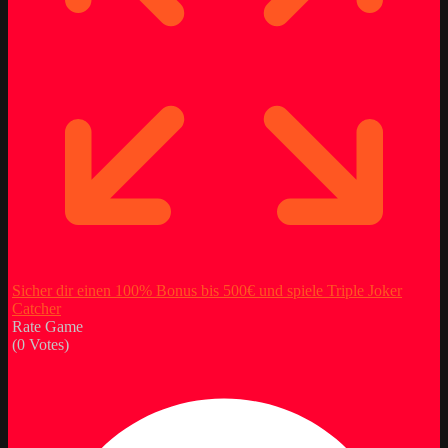
Sicher dir einen 100% Bonus bis 500€ und spiele Triple Joker
Catcher
Rate Game
(
0
Votes)