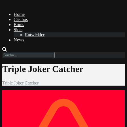
Home
Casinos
Bonis
Slots
Entwickler
News
Triple Joker Catcher
Triple Joker Catcher