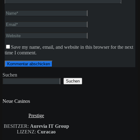
Save my name, email, and website in this browser for the next
time I comment.
Suchen
Suchen
Neue Casinos
Prestige
BESITZER:
Aurevia IT Group
LIZENZ:
Curacao