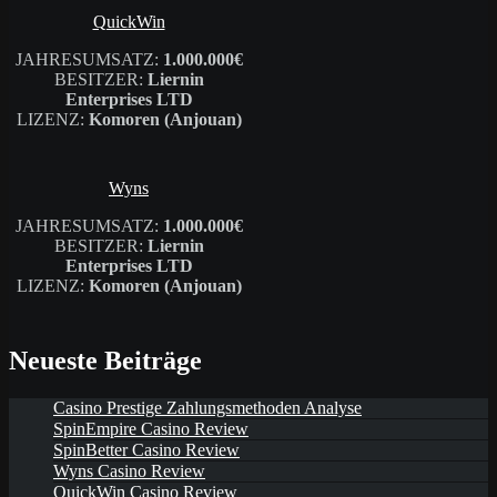
QuickWin
JAHRESUMSATZ:
1.000.000€
BESITZER:
Liernin
Enterprises LTD
LIZENZ:
Komoren (Anjouan)
Wyns
JAHRESUMSATZ:
1.000.000€
BESITZER:
Liernin
Enterprises LTD
LIZENZ:
Komoren (Anjouan)
Neueste Beiträge
Casino Prestige Zahlungsmethoden Analyse
SpinEmpire Casino Review
SpinBetter Casino Review
Wyns Casino Review
QuickWin Casino Review