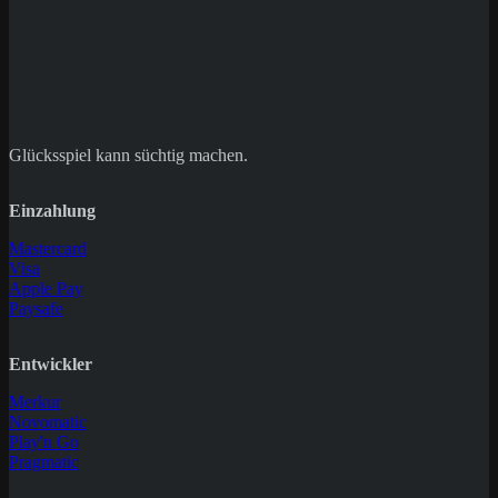
Glücksspiel kann süchtig machen.
Einzahlung
Mastercard
Visa
Apple Pay
Paysafe
Entwickler
Merkur
Novomatic
Play'n Go
Pragmatic