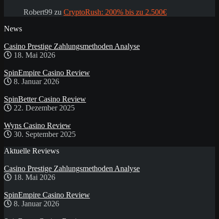
Robert99
zu
CryptoRush: 200% bis zu 2.500€
News
Casino Prestige Zahlungsmethoden Analyse
18. Mai 2026
SpinEmpire Casino Review
8. Januar 2026
SpinBetter Casino Review
22. Dezember 2025
Wyns Casino Review
30. September 2025
Aktuelle Reviews
Casino Prestige Zahlungsmethoden Analyse
18. Mai 2026
SpinEmpire Casino Review
8. Januar 2026