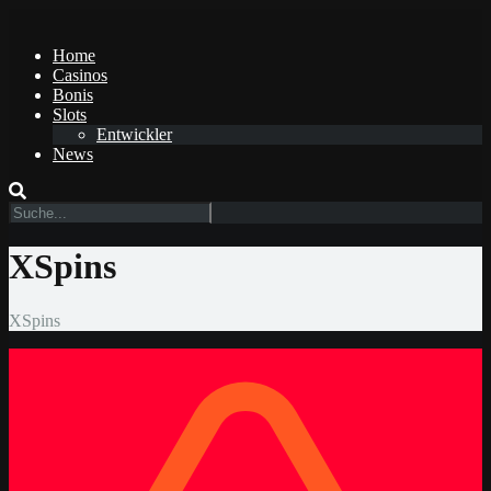
Home
Casinos
Bonis
Slots
Entwickler
News
XSpins
XSpins