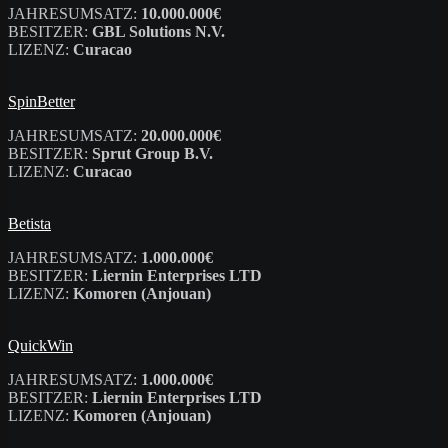
JAHRESUMSATZ:
10.000.000€
BESITZER:
GBL Solutions N.V.
LIZENZ:
Curacao
SpinBetter
JAHRESUMSATZ:
20.000.000€
BESITZER:
Sprut Group B.V.
LIZENZ:
Curacao
Betista
JAHRESUMSATZ:
1.000.000€
BESITZER:
Liernin Enterprises LTD
LIZENZ:
Komoren (Anjouan)
QuickWin
JAHRESUMSATZ:
1.000.000€
BESITZER:
Liernin Enterprises LTD
LIZENZ:
Komoren (Anjouan)