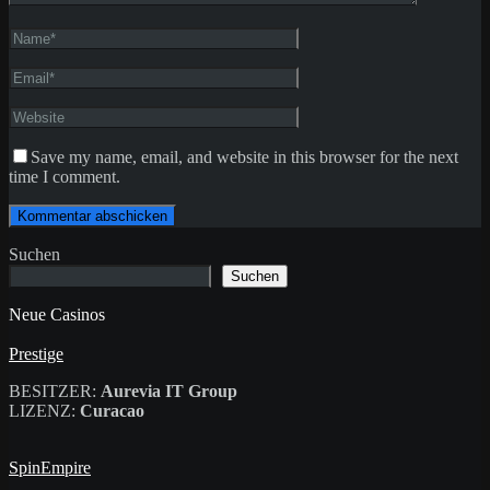
Save my name, email, and website in this browser for the next
time I comment.
Suchen
Suchen
Neue Casinos
Prestige
BESITZER:
Aurevia IT Group
LIZENZ:
Curacao
SpinEmpire