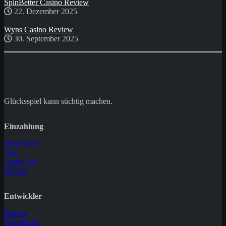
SpinBetter Casino Review
22. Dezember 2025
Wyns Casino Review
30. September 2025
Glücksspiel kann süchtig machen.
Einzahlung
Mastercard
Visa
Apple Pay
Paysafe
Entwickler
Merkur
Novomatic