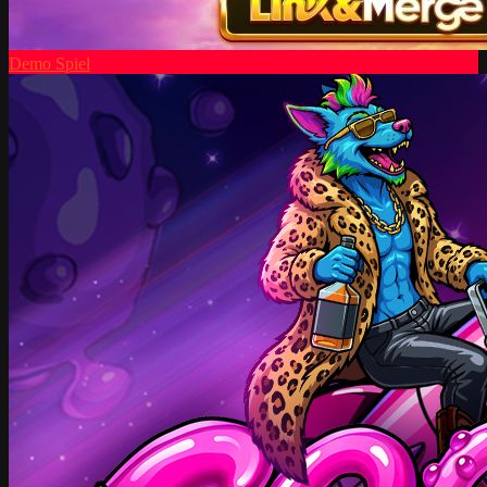
Demo Spiel